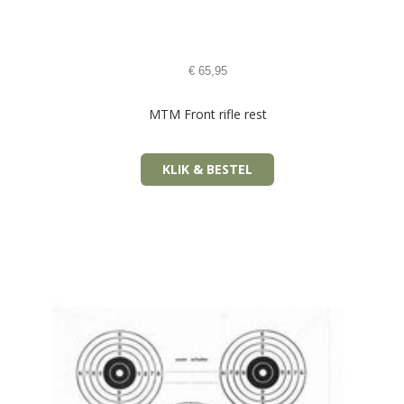
€
65,95
MTM Front rifle rest
KLIK & BESTEL