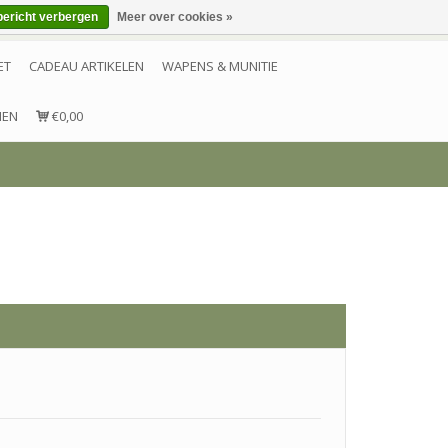
bericht verbergen
Meer over cookies »
Inloggen
Account aanmaken
Contact
ET
CADEAU ARTIKELEN
WAPENS & MUNITIE
NEN
€0,00