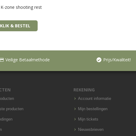
-zone shooting rest
KLIK & BESTEL
Veilige Betaalmethode
Prijs/Kwaliteit!
CTEN
REKENING
roducten
Account informatie
ste producten
Mijn bestellingen
edingen
Mijn tickets
n
Nieuwsbrieven