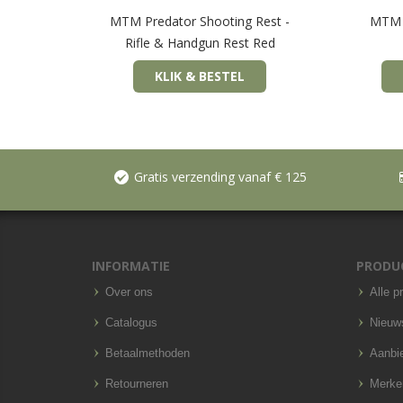
MTM Predator Shooting Rest -
MTM K
Rifle & Handgun Rest Red
KLIK & BESTEL
Gratis verzending vanaf € 125
INFORMATIE
PRODU
Over ons
Alle p
Catalogus
Nieuw
Betaalmethoden
Aanbi
Retourneren
Merke