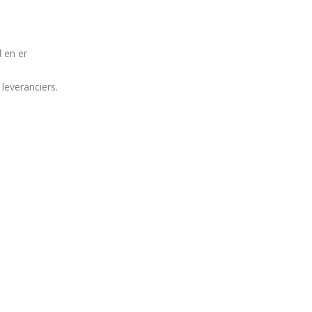
l en er
leveranciers.