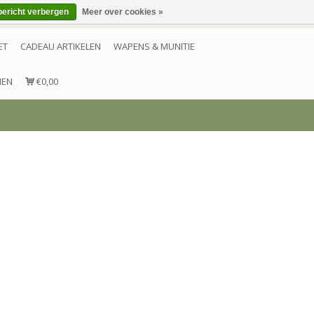
bericht verbergen
Meer over cookies »
Inloggen
Account aanmaken
Contact
ET
CADEAU ARTIKELEN
WAPENS & MUNITIE
NEN
€0,00