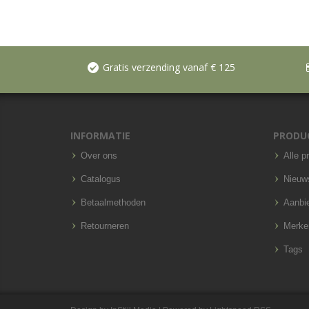
Gratis verzending vanaf € 125
INFORMATIE
PRODU
Over ons
Alle p
Catalogus
Nieuw
Betaalmethoden
Aanbi
Retourneren
Merke
Tags