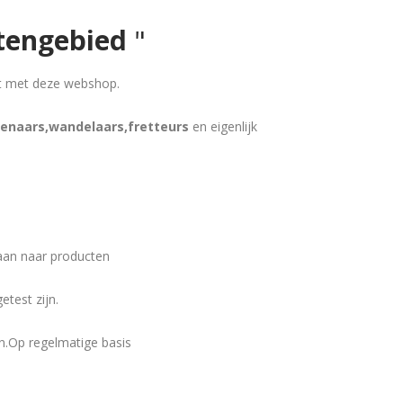
itengebied
"
art met deze webshop.
igenaars,wandelaars,fretteurs
en eigenlijk
aan naar producten
test zijn.
n.Op regelmatige basis