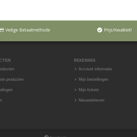
Veilige Betaalmethode
Prijs/Kwaliteit!
CTEN
REKENING
roducten
Account informatie
ste producten
Mijn bestellingen
edingen
Mijn tickets
n
Nieuwsbrieven