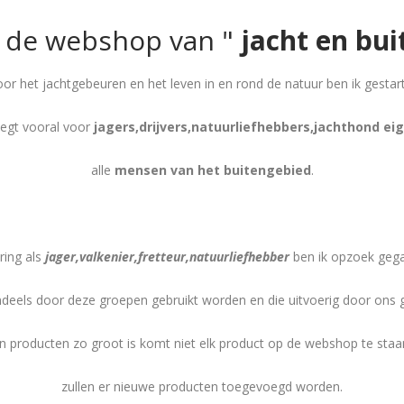
 de webshop van "
jacht en bu
oor het jachtgebeuren en het leven in en rond de natuur ben ik gest
zegt vooral voor
jagers,drijvers,natuurliefhebbers,jachthond e
alle
mensen van het buitengebied
.
ring als
jager,valkenier,fretteur,natuurliefhebber
ben ik opzoek geg
ndeels door deze groepen gebruikt worden en die uitvoerig door ons ge
roducten zo groot is komt niet elk product op de webshop te staa
zullen er nieuwe producten toegevoegd worden.