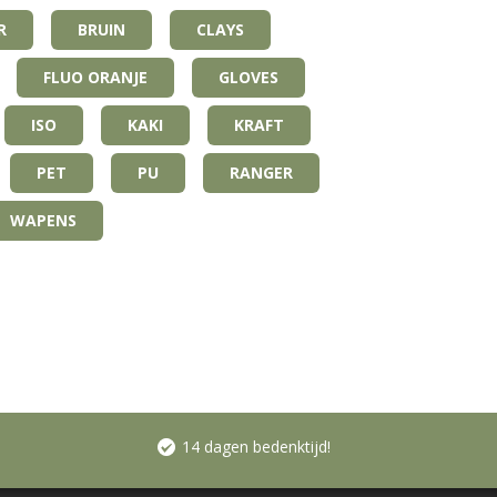
R
BRUIN
CLAYS
FLUO ORANJE
GLOVES
ISO
KAKI
KRAFT
PET
PU
RANGER
WAPENS
14 dagen bedenktijd!