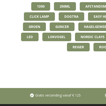
1300
200ML
AFSTANDSM
CLICK LAMP
DOGTRA
EASY H
GROEN
GUNCER
HAGELGEWE
LED
LOKVOGEL
NORDIC CLAYS
REIGER
RO
Gratis verzending vanaf € 125