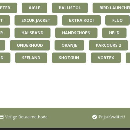
ETER
AIGLE
BALLISTOL
BIRD LAUNCHE
IT
EXCUR JACKET
EXTRA KOOI
FLUO
ER
HALSBAND
HANDSCHOEN
HELD
ONDERHOUD
ORANJE
PARCOURS 2
OD
SEELAND
SHOTGUN
VORTEX
Veilige Betaalmethode
Prijs/Kwaliteit!