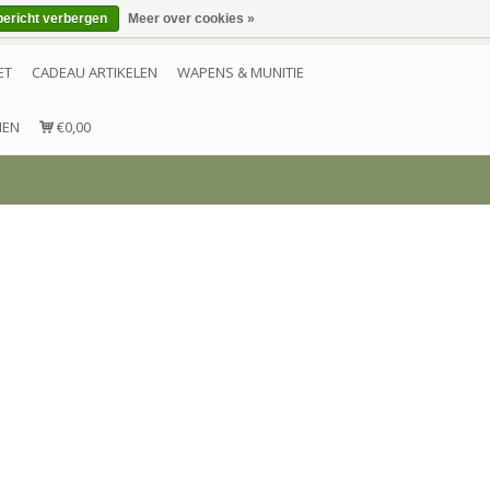
bericht verbergen
Meer over cookies »
Inloggen
Account aanmaken
Contact
ET
CADEAU ARTIKELEN
WAPENS & MUNITIE
NEN
€0,00