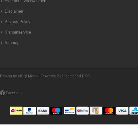
Algemene voorwaarden
Disclaimer
Privacy Policy
Klantenservice
Sitemap
Design by
InStijl Media
| Powered by
Lightspeed
RSS
Facebook