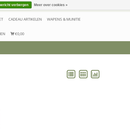
bericht verbergen
Meer over cookies »
Inloggen
Account aanmaken
Contact
ET
CADEAU ARTIKELEN
WAPENS & MUNITIE
NEN
€0,00