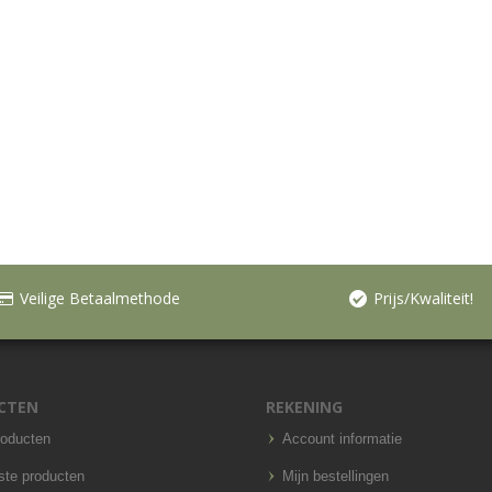
Veilige Betaalmethode
Prijs/Kwaliteit!
CTEN
REKENING
roducten
Account informatie
ste producten
Mijn bestellingen