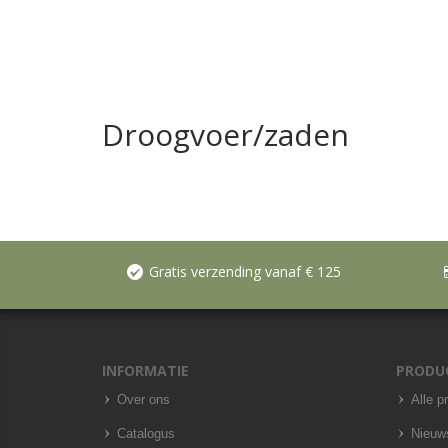
Droogvoer/zaden
Gratis verzending vanaf € 125
INFORMATIE
PRODU
Over ons
Alle p
Catalogus
Nieuw