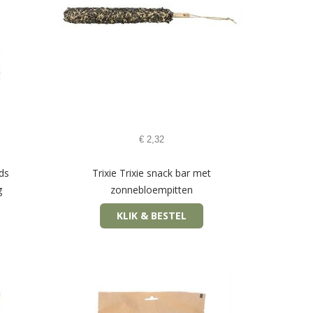
€
2,32
rds
Trixie Trixie snack bar met
g
zonnebloempitten
KLIK & BESTEL