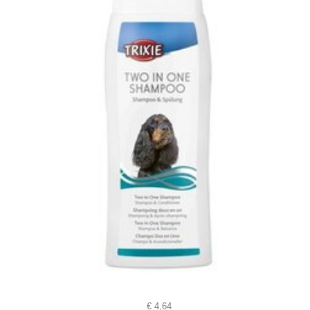
€
4,64