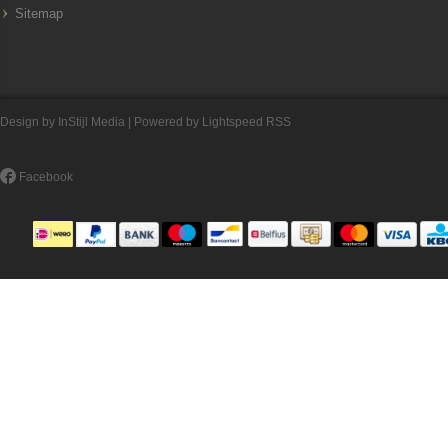
Sitemap
Design by
InStijl Media
| Powered by
Lightspeed
RSS
Facebook