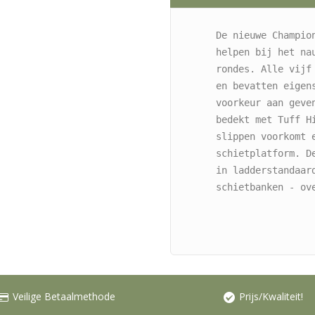
De nieuwe Champio
helpen bij het nau
rondes. Alle vijf
en bevatten eigen
voorkeur aan geve
bedekt met Tuff H
slippen voorkomt e
schietplatform. D
in ladderstandaard
schietbanken - ov
Veilige Betaalmethode
Prijs/Kwaliteit!