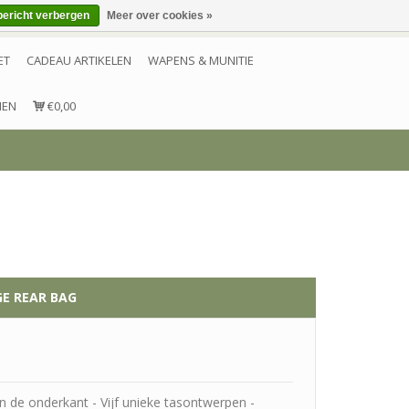
bericht verbergen
Meer over cookies »
Inloggen
Account aanmaken
Contact
ET
CADEAU ARTIKELEN
WAPENS & MUNITIE
NEN
€0,00
E REAR BAG
an de onderkant - Vijf unieke tasontwerpen -