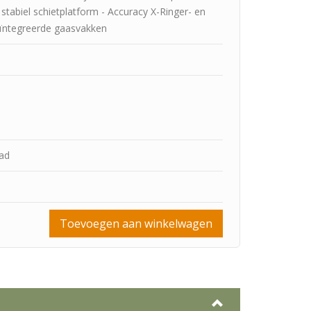
stabiel schietplatform - Accuracy X-Ringer- en
eïntegreerde gaasvakken
aad
Toevoegen aan winkelwagen