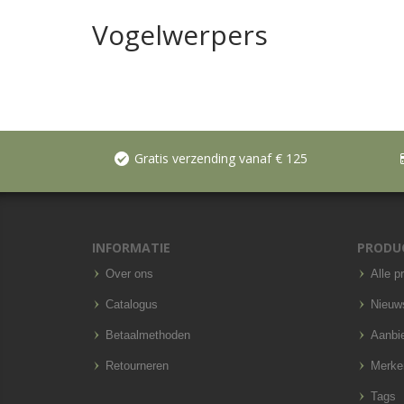
Vogelwerpers
Gratis verzending vanaf € 125
INFORMATIE
PRODU
Over ons
Alle p
Catalogus
Nieuw
Betaalmethoden
Aanbi
Retourneren
Merke
Tags