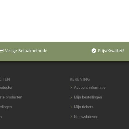
Veilige Betaalmethode
Prijs/Kwaliteit!
CTEN
REKENING
roducten
Account informatie
ste producten
Mijn bestellingen
edingen
Mijn tickets
n
Nieuwsbrieven