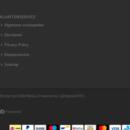
KLANTENSERVICE
Algemene voorwaarden
Disclaimer
Privacy Policy
Klantenservice
Sitemap
Design by
InStijl Media
| Powered by
Lightspeed
RSS
Facebook