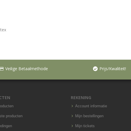
atex
Veilige Betaalmethode
Prijs/Kwaliteit!
CTEN
REKENING
roducten
Account informatie
ste producten
Mijn bestellingen
edingen
Mijn tickets