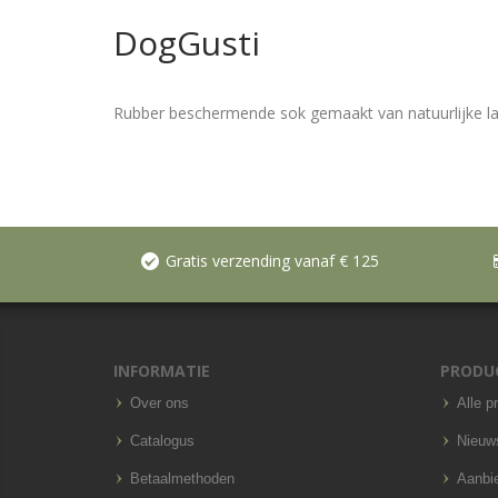
DogGusti
Rubber beschermende sok gemaakt van natuurlijke l
Gratis verzending vanaf € 125
INFORMATIE
PRODU
Over ons
Alle p
Catalogus
Nieuw
Betaalmethoden
Aanbi