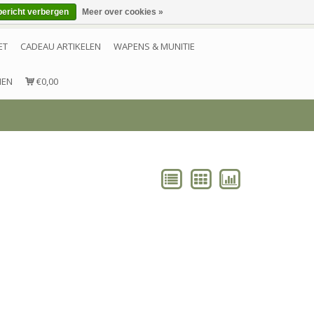
bericht verbergen
Meer over cookies »
Inloggen
Account aanmaken
Contact
ET
CADEAU ARTIKELEN
WAPENS & MUNITIE
NEN
€0,00