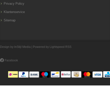
Privacy Policy
Klantenservice
Sitemap
Design by
InStijl Media
| Powered by
Lightspeed
RSS
Facebook