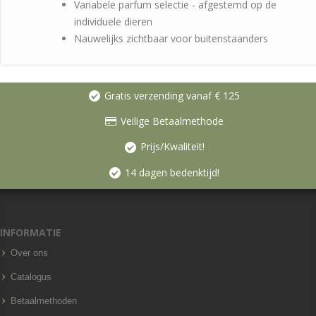
Variabele parfum selectie - afgestemd op de
individuele dieren
Nauwelijks zichtbaar voor buitenstaanders
Gratis verzending vanaf € 125
Veilige Betaalmethode
Prijs/Kwaliteit!
14 dagen bedenktijd!
INFORMATIE
Over ons
Catalogus
Betaalmethoden