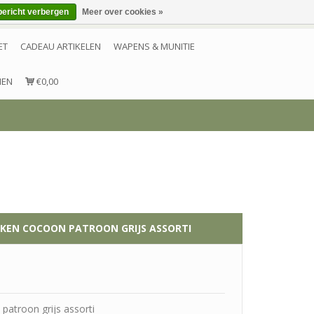
bericht verbergen
Meer over cookies »
Inloggen
Account aanmaken
Contact
ET
CADEAU ARTIKELEN
WAPENS & MUNITIE
NEN
€0,00
KEN COCOON PATROON GRIJS ASSORTI
atroon grijs assorti