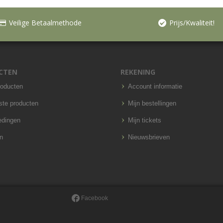
Veilige Betaalmethode
Prijs/Kwaliteit!
CTEN
REKENING
roducten
Account informatie
ste producten
Mijn bestellingen
edingen
Mijn tickets
n
Nieuwsbrieven
Facebook