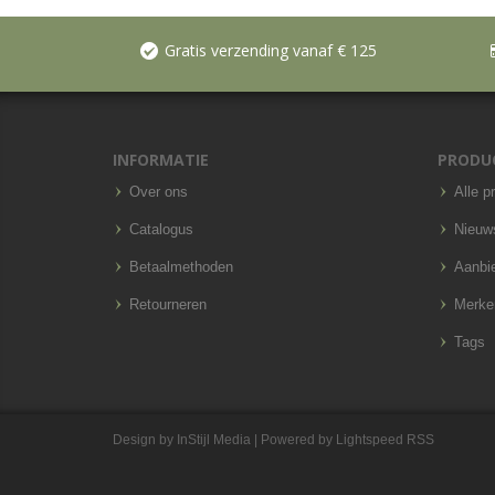
Gratis verzending vanaf € 125
INFORMATIE
PRODU
Over ons
Alle p
Catalogus
Nieuw
Betaalmethoden
Aanbi
Retourneren
Merke
Tags
Design by
InStijl Media
| Powered by
Lightspeed
RSS