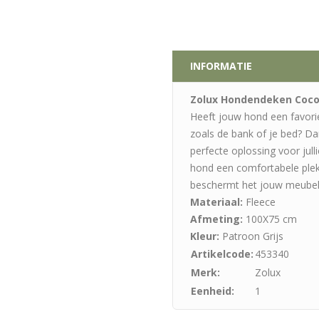
INFORMATIE
Zolux Hondendeken Cocoo
Heeft jouw hond een favoriet
zoals de bank of je bed? D
perfecte oplossing voor julli
hond een comfortabele plek 
beschermt het jouw meubels
Materiaal:
Fleece
Afmeting:
100X75 cm
Kleur:
Patroon Grijs
Artikelcode:
453340
Merk:
Zolux
Eenheid:
1