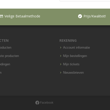
Veilige Betaalmethode
Prijs/Kwaliteit!
CTEN
REKENING
roducten
Account informatie
ste producten
Mijn bestellingen
edingen
Mijn tickets
n
Nieuwsbrieven
Facebook