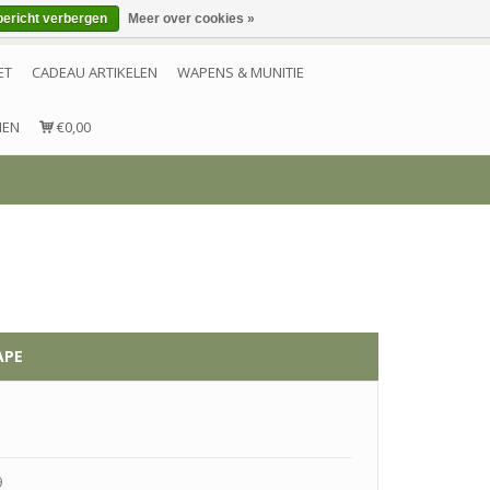
bericht verbergen
Meer over cookies »
Inloggen
Account aanmaken
Contact
ET
CADEAU ARTIKELEN
WAPENS & MUNITIE
NEN
€0,00
APE
9