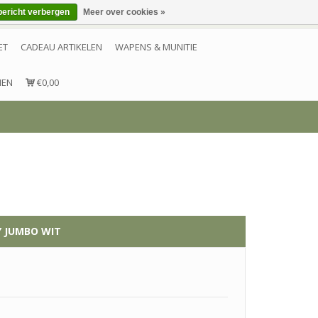
bericht verbergen
Meer over cookies »
Inloggen
Account aanmaken
Contact
ET
CADEAU ARTIKELEN
WAPENS & MUNITIE
NEN
€0,00
 JUMBO WIT