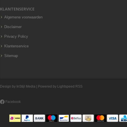
KLANTENSERVICE
Algemene voorwaarden
Disclaimer
Privacy Policy
Klantenservice
Sitemap
Design by
InStijl Media
| Powered by
Lightspeed
RSS
Facebook