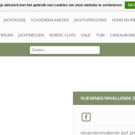
 je akkoord met het gebruik van cookies om onze website te verbeteren.
Dit 
JACHTKLEDIJ
SCHOENEN/LAARZEN
JACHTUITRUSTING
HOND EN FR
TIKELEN
JACHTMESSEN
NORDIC CLAYS
SALE!
TUIN
CADEAUBON
VLIEGENDE/INVALLENDE D
vliegende/invallende duif g