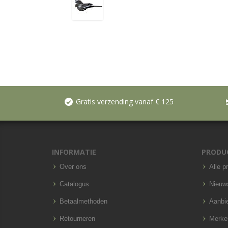
Gratis verzending vanaf € 125
INFORMATIE
PRODU
Over ons
Alle p
Catalogus
Nieuw
Betaalmethoden
Aanbi
Retourneren
Merke