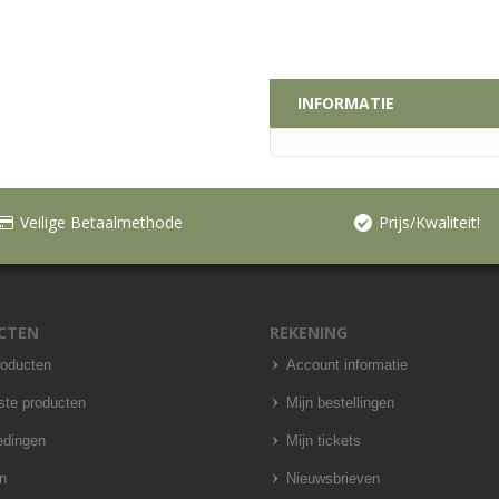
INFORMATIE
Veilige Betaalmethode
Prijs/Kwaliteit!
CTEN
REKENING
roducten
Account informatie
ste producten
Mijn bestellingen
edingen
Mijn tickets
n
Nieuwsbrieven