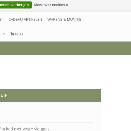
bericht verbergen
Meer over cookies »
Inloggen
Account aanmaken
Contact
ET
CADEAU ARTIKELEN
WAPENS & MUNITIE
NEN
€0,00
UIF
eflocked met vaste vleugels