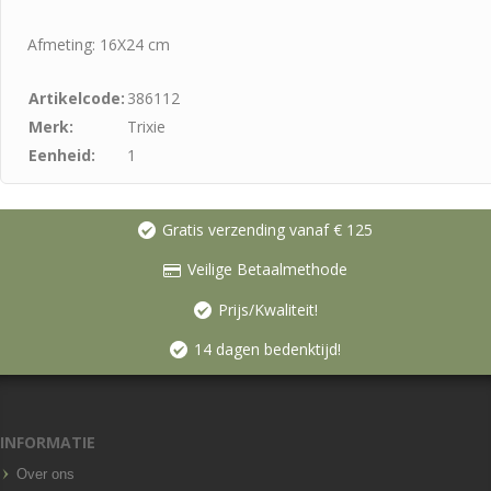
Afmeting: 16X24 cm
Artikelcode:
386112
Merk:
Trixie
Eenheid:
1
Gratis verzending vanaf € 125
Veilige Betaalmethode
Prijs/Kwaliteit!
14 dagen bedenktijd!
INFORMATIE
Over ons