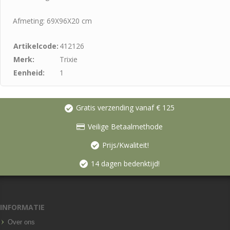
Afmeting: 69X96X20
cm
Artikelcode:
412126
Merk:
Trixie
Eenheid:
1
Gratis verzending vanaf € 125
Veilige Betaalmethode
Prijs/Kwaliteit!
14 dagen bedenktijd!
INFORMATIE
Over ons