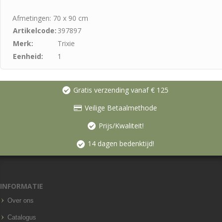
Afmetingen: 70 x 90 cm
Artikelcode:
397897
Merk:
Trixie
Eenheid:
1
Gratis verzending vanaf € 125
Veilige Betaalmethode
Prijs/Kwaliteit!
14 dagen bedenktijd!
INFORMATIE
Over ons
Catalogus