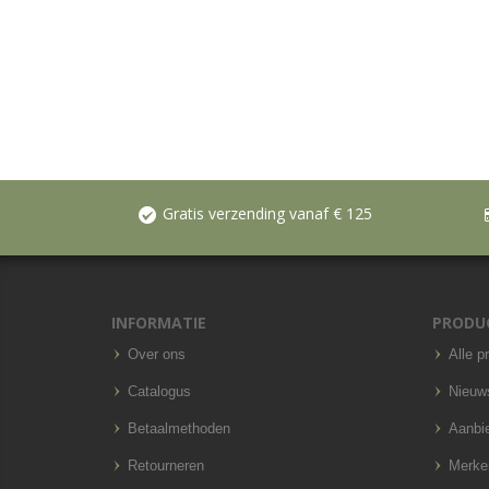
Gratis verzending vanaf € 125
INFORMATIE
PRODU
Over ons
Alle p
Catalogus
Nieuw
Betaalmethoden
Aanbi
Retourneren
Merke