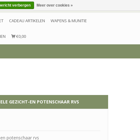
bericht verbergen
Meer over cookies »
Inloggen
Account aanmaken
Contact
ET
CADEAU ARTIKELEN
WAPENS & MUNITIE
NEN
€0,00
NELE GEZICHT-EN POTENSCHAAR RVS
t-en potenschaar rvs