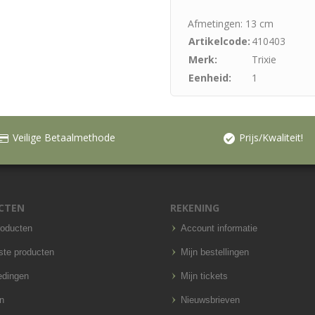
Afmetingen: 13 cm
Artikelcode:
410403
Merk:
Trixie
Eenheid:
1
Veilige Betaalmethode
Prijs/Kwaliteit!
CTEN
REKENING
roducten
Account informatie
ste producten
Mijn bestellingen
edingen
Mijn tickets
n
Nieuwsbrieven