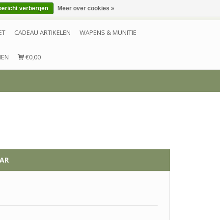
bericht verbergen
Meer over cookies »
Inloggen
Account aanmaken
Contact
ET
CADEAU ARTIKELEN
WAPENS & MUNITIE
NEN
€0,00
AAR