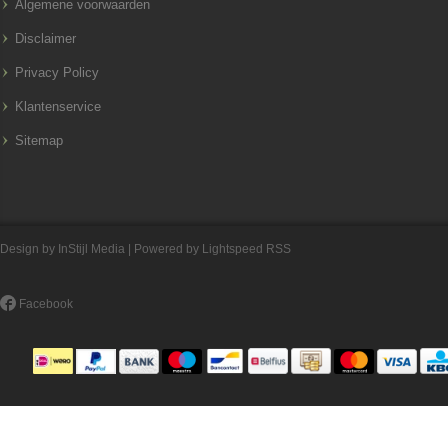
Algemene voorwaarden
Disclaimer
Privacy Policy
Klantenservice
Sitemap
Design by
InStijl Media
| Powered by
Lightspeed
RSS
Facebook