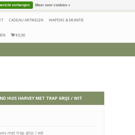
bericht verbergen
Meer over cookies »
Inloggen
Account aanmaken
Contact
ET
CADEAU ARTIKELEN
WAPENS & MUNITIE
NEN
€0,00
D HUIS HARVEY MET TRAP GRIJS / WIT
ey met trap grijs / wit