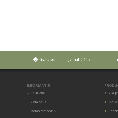
Gratis verzending vanaf € 125
INFORMATIE
PRODU
Over ons
Alle p
Catalogus
Nieuw
Betaalmethoden
Aanbi