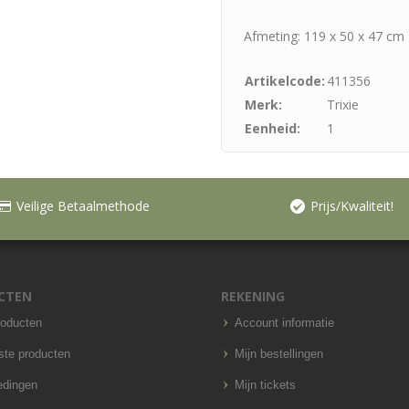
Afmeting: 119 x 50 x 47 cm
Artikelcode:
411356
Merk:
Trixie
Eenheid:
1
Veilige Betaalmethode
Prijs/Kwaliteit!
CTEN
REKENING
roducten
Account informatie
ste producten
Mijn bestellingen
edingen
Mijn tickets