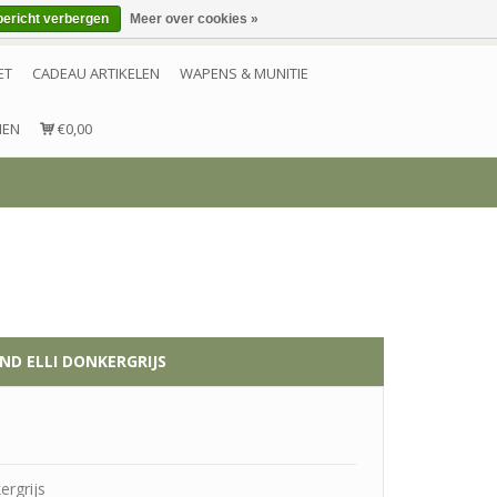
bericht verbergen
Meer over cookies »
Inloggen
Account aanmaken
Contact
ET
CADEAU ARTIKELEN
WAPENS & MUNITIE
NEN
€0,00
ND ELLI DONKERGRIJS
ergrijs