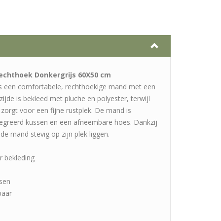
Rechthoek Donkergrijs 60X50 cm
is een comfortabele, rechthoekige mand met een
zijde is bekleed met pluche en polyester, terwijl
s zorgt voor een fijne rustplek. De mand is
tegreerd kussen en een afneembare hoes. Dankzij
 de mand stevig op zijn plek liggen.
r bekleding
ssen
baar