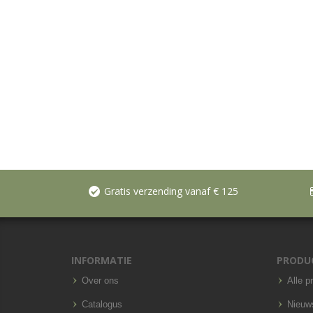
Gratis verzending vanaf € 125
INFORMATIE
PRODU
Over ons
Alle p
Catalogus
Nieuw