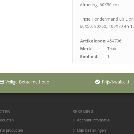
Afmeting: 60X50 cm
Trixie Hondenmand Elli Donke
60X50, 80X60, 100X70 en 1
Artikelcode:
454736
Merk:
Trixie
Eenheid:
1
Veilige Betaalmethode
Prijs/Kwaliteit!
CTEN
REKENING
roducten
Account informatie
ste producten
Mijn bestellingen