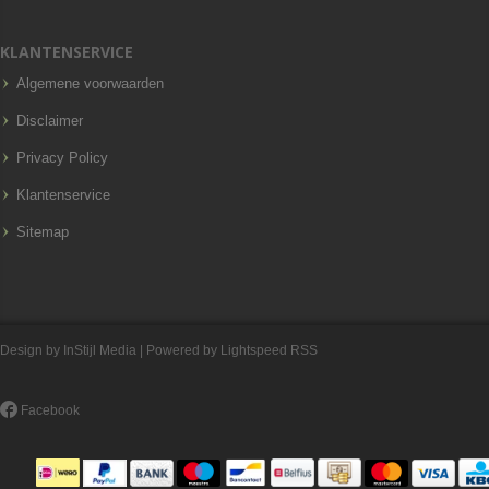
KLANTENSERVICE
Algemene voorwaarden
Disclaimer
Privacy Policy
Klantenservice
Sitemap
Design by
InStijl Media
| Powered by
Lightspeed
RSS
Facebook