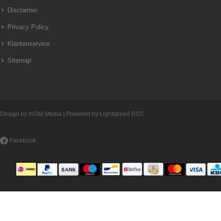
Disclaimer
Privacy Policy
Klantenservice
Sitemap
Design by
InStijl Media
| Powered by
Lightspeed
RSS
Facebook