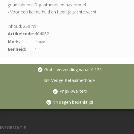
goudsbloem, D-panthenol en havermeel
- Voor een kalme huid en heerlijk zachte vacht
Inhoud: 250 ml
Artikelcode:
404082
Merk:
Trixie
Eenheid:
1
Gratis verzending vanaf € 125
Veilige Betaalmethode
Prijs/Kwaliteit!
14 dagen bedenktijd!
INFORMATIE