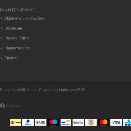
KLANTENSERVICE
Algemene voorwaarden
Disclaimer
Privacy Policy
Klantenservice
Sitemap
Design by
InStijl Media
| Powered by
Lightspeed
RSS
Facebook