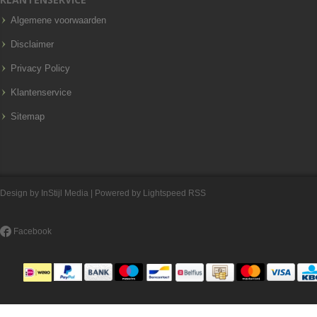
Algemene voorwaarden
Disclaimer
Privacy Policy
Klantenservice
Sitemap
Design by
InStijl Media
| Powered by
Lightspeed
RSS
Facebook