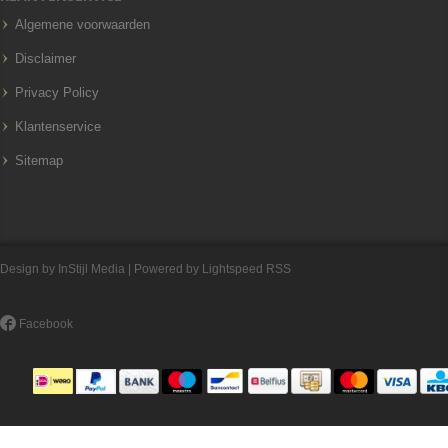
Algemene voorwaarden
Disclaimer
Privacy Policy
Klantenservice
Sitemap
Design by
InStijl Media
| Powered by
Lightspeed
RSS
Facebook