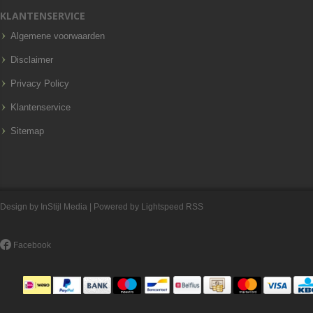
KLANTENSERVICE
Algemene voorwaarden
Disclaimer
Privacy Policy
Klantenservice
Sitemap
Design by
InStijl Media
| Powered by
Lightspeed
RSS
Facebook