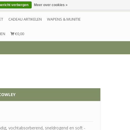
bericht verbergen
Meer over cookies »
Inloggen
Account aanmaken
Contact
ET
CADEAU ARTIKELEN
WAPENS & MUNITIE
NEN
€0,00
COWLEY
dig, vochtabsorberend, sneldrogend en soft -