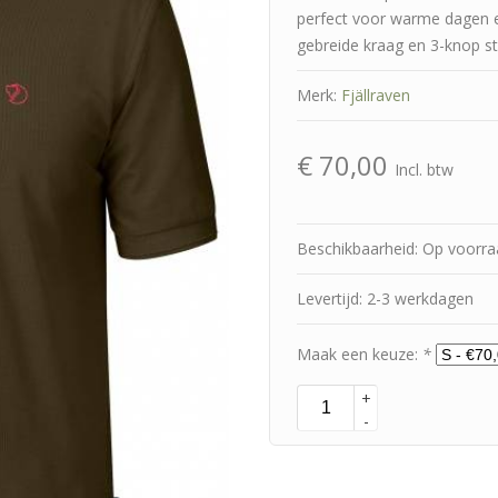
perfect voor warme dagen en 
gebreide kraag en 3-knop str
Merk:
Fjällraven
€
70,00
Incl. btw
Beschikbaarheid: Op voorr
Levertijd: 2-3 werkdagen
Maak een keuze:
*
+
-