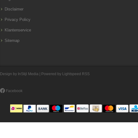
Disclaimer
Privacy Policy
Klantenservice
Sitemap
Design by
InStijl Media
| Powered by
Lightspeed
RSS
Facebook