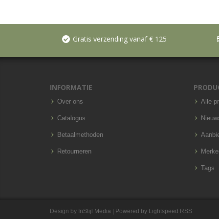
Gratis verzending vanaf € 125
INFORMATIE
PRODU
Over ons
Alle p
Catalogus
Nieuw
Betaalmethoden
Aanbi
Retourneren
Merke
Tags
Design by
InStijl Media
| Powered by
Lightspeed
RSS