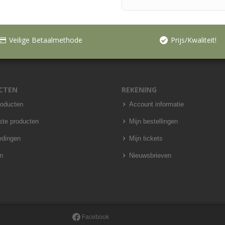
Veilige Betaalmethode
Prijs/Kwaliteit!
CTEN
REKENING
roducten
Account informatie
ste producten
Mijn bestellingen
edingen
Mijn tickets
n
Nieuwsbrieven
Facebook