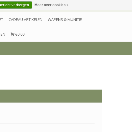
bericht verbergen
Meer over cookies »
Inloggen
Account aanmaken
Contact
ET
CADEAU ARTIKELEN
WAPENS & MUNITIE
NEN
€0,00