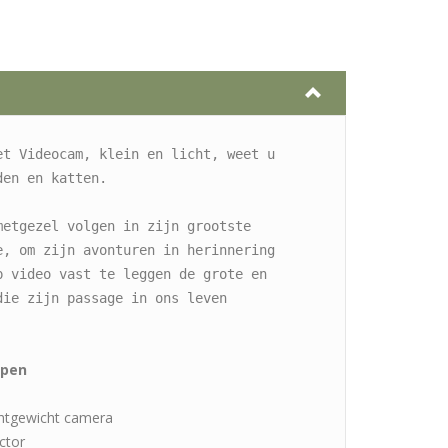
et Videocam, klein en licht, weet u 
en en katten.

metgezel volgen in zijn grootste 
e, om zijn avonturen in herinnering 
p video vast te leggen de grote en 
ie zijn passage in ons leven 
ppen
chtgewicht camera
ctor