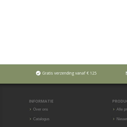
Gratis verzending vanaf € 125
INFORMATIE
PRODU
Over ons
Alle p
Catalogus
Nieuw