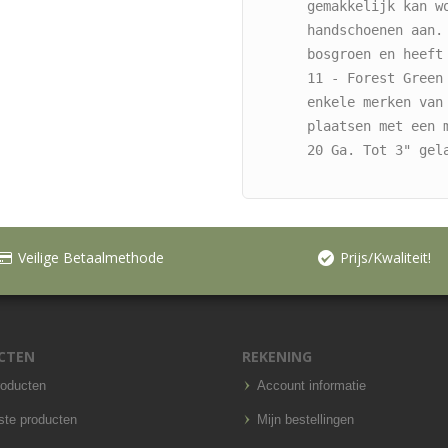
gemakkelijk kan wo
handschoenen aan. 
bosgroen en heeft
11 - Forest Green
enkele merken van
plaatsen met een 
20 Ga. Tot 3" gel
Veilige Betaalmethode
Prijs/Kwaliteit!
CTEN
REKENING
roducten
Account informatie
ste producten
Mijn bestellingen