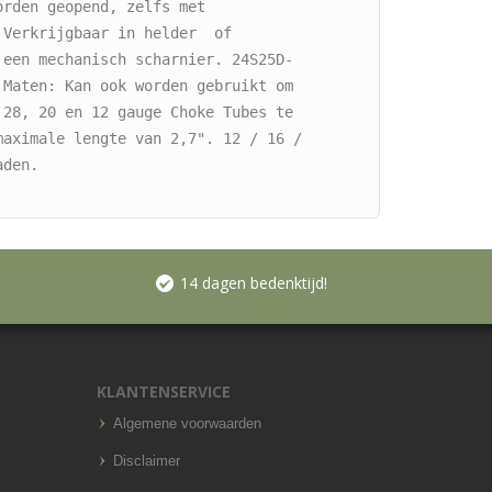
rden geopend, zelfs met 
Verkrijgbaar in helder  of 
 een mechanisch scharnier. 24S25D-
 Maten: Kan ook worden gebruikt om 
 28, 20 en 12 gauge Choke Tubes te 
maximale lengte van 2,7". 12 / 16 / 
aden. 
14 dagen bedenktijd!
KLANTENSERVICE
Algemene voorwaarden
Disclaimer