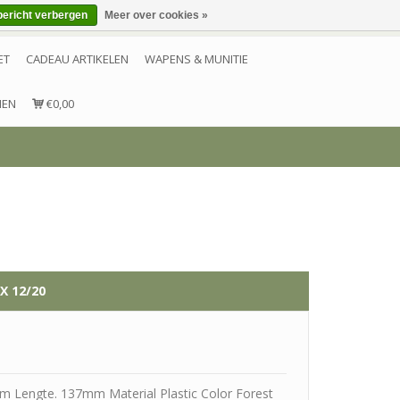
bericht verbergen
Meer over cookies »
Inloggen
Account aanmaken
Contact
ET
CADEAU ARTIKELEN
WAPENS & MUNITIE
NEN
€0,00
 12/20
 Lengte. 137mm Material Plastic Color Forest