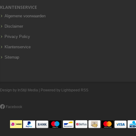
KLANTENSERVICE
Algemene voorwaarden
Disclaimer
Privacy Policy
Klantenservice
Sitemap
Design by
InStijl Media
| Powered by
Lightspeed
RSS
Facebook