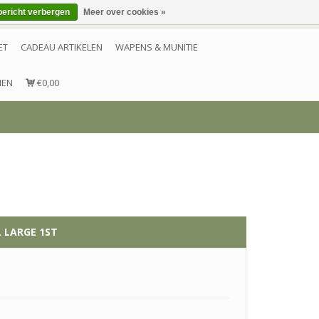
bericht verbergen
Meer over cookies »
Inloggen
Account aanmaken
Contact
ET
CADEAU ARTIKELEN
WAPENS & MUNITIE
NEN
€0,00
 LARGE 1ST