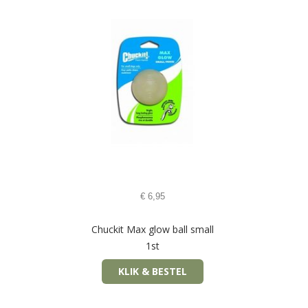
€
6,95
Chuckit Max glow ball small
1st
KLIK & BESTEL