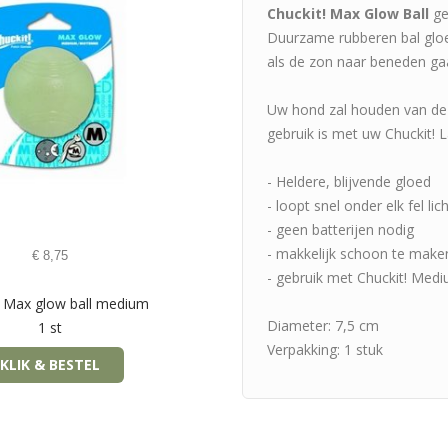
Chuckit! Max Glow Ball
ge
Duurzame rubberen bal gloe
als de zon naar beneden ga
Uw hond zal houden van deze
gebruik is met uw Chuckit! L
- Heldere, blijvende gloed
- loopt snel onder elk fel lic
- geen batterijen nodig
- makkelijk schoon te make
€
8,75
- gebruik met Chuckit! Med
t Max glow ball medium
Diameter: 7,5 cm
1 st
Verpakking: 1 stuk
KLIK & BESTEL