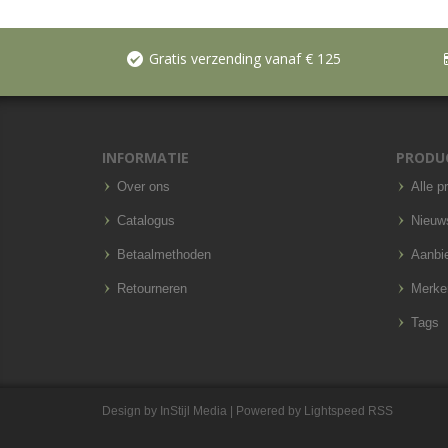
Gratis verzending vanaf € 125
INFORMATIE
PRODU
Over ons
Alle p
Catalogus
Nieuw
Betaalmethoden
Aanbi
Retourneren
Merke
Tags
Design by
InStijl Media
| Powered by
Lightspeed
RSS