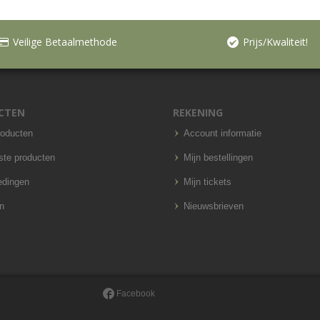
Veilige Betaalmethode
Prijs/Kwaliteit!
CTEN
REKENING
roducten
Account informatie
ste producten
Mijn bestellingen
edingen
Mijn tickets
n
Nieuwsbrieven
Facebook