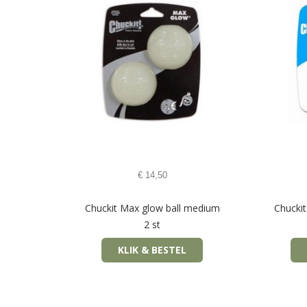
€
14,50
Chuckit Max glow ball medium
Chucki
2 st
KLIK & BESTEL