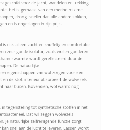
stek geschikt voor de jacht, wandelen en trekking
lente. Het is gemaakt van een merino mix met
chappen, droogt sneller dan alle andere sokken,
agen en is ongeslagen in zijn prijs-
is niet alleen zacht en knuffelig en comfortabel
een zeer goede isolator, zoals wollen goederen
 Lichaamswarmte wordt gereflecteerd door de
appen. De natuurlijke
men eigenschappen van wol zorgen voor een
t en de stof: interieur absorbeert de wolvezels
ht naar buiten. Bovendien, wol warmt nog
 in tegenstelling tot synthetische stoffen in het
 antibacterieel. Dat wil zeggen wolvezels
. Je natuurlijke zelfreinigende functie zorgt
kan snel aan de lucht te leveren. Lassen wordt