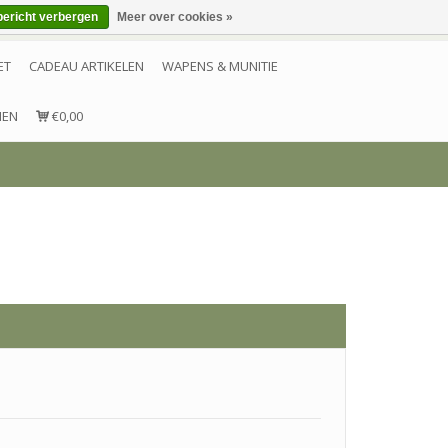
bericht verbergen
Meer over cookies »
Inloggen
Account aanmaken
Contact
ET
CADEAU ARTIKELEN
WAPENS & MUNITIE
NEN
€0,00