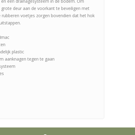
jde en een drainagesysteem in de bodem. Om
 grote deur aan de voorkant te beveiligen met
e rubberen voetjes zorgen bovendien dat het hok
 uitstappen.
 Imac
ten
delijk plastic
om aanknagen tegen te gaan
esysteem
jes