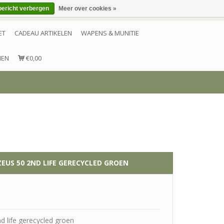
bericht verbergen
Meer over cookies »
Inloggen
Account aanmaken
Contact
ET
CADEAU ARTIKELEN
WAPENS & MUNITIE
NEN
€0,00
US 50 2ND LIFE GERECYCLED GROEN
 life gerecycled groen