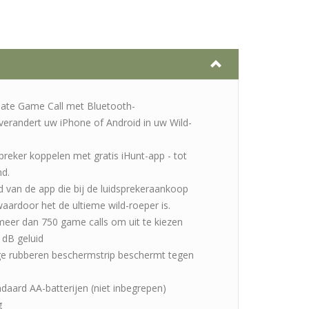
mate Game Call met Bluetooth-
- verandert uw iPhone of Android in uw Wild-
preker koppelen met gratis iHunt-app - tot
nd.
 van de app die bij de luidsprekeraankoop
waardoor het de ultieme wild-roeper is.
meer dan 750 game calls om uit te kiezen
 dB geluid
e rubberen beschermstrip beschermt tegen
daard AA-batterijen (niet inbegrepen)
g