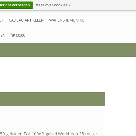
bericht verbergen
Meer over cookies »
Inloggen
Account aanmaken
Contact
ET
CADEAU ARTIKELEN
WAPENS & MUNITIE
NEN
€0,00
50 geluiden.Tot 100dB geluid.Werkt een 35 meter