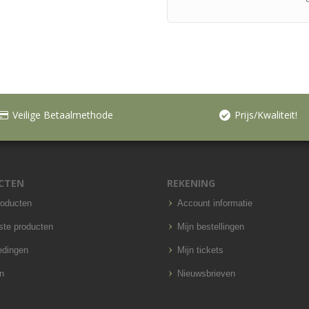
Veilige Betaalmethode
Prijs/Kwaliteit!
CTEN
REKENING
roducten
Account informatie
ste producten
Mijn bestellingen
edingen
Mijn tickets
n
Nieuwsbrieven