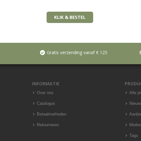
KLIK & BESTEL
Gratis verzending vanaf € 125
INFORMATIE
PRODU
Over ons
Alle p
Catalogus
Nieuw
Betaalmethoden
Aanbi
Retourneren
Merke
Tags