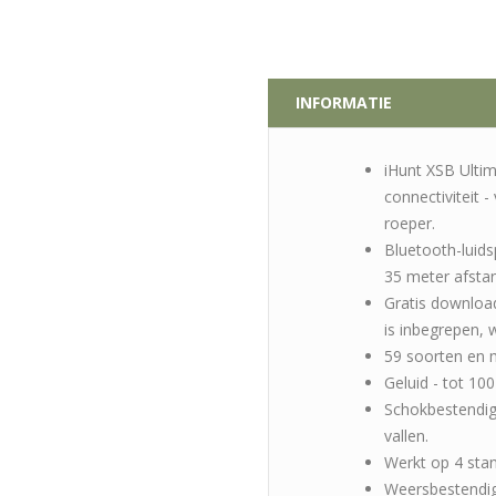
INFORMATIE
iHunt XSB Ulti
connectiviteit 
roeper.
Bluetooth-luids
35 meter afsta
Gratis download
is inbegrepen, 
59 soorten en 
Geluid - tot 100
Schokbestendig
vallen.
Werkt op 4 stan
Weersbestendi