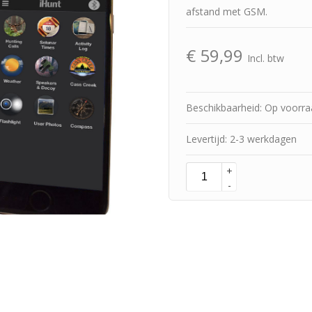
afstand met GSM.
€
59,99
Incl. btw
Beschikbaarheid: Op voorr
Levertijd: 2-3 werkdagen
+
-