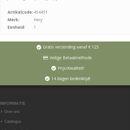
Artikelcode:
454451
Merk:
Hery
Eenheid:
1
Gratis verzending vanaf € 125
Veilige Betaalmethode
Prijs/Kwaliteit!
14 dagen bedenktijd!
INFORMATIE
Over ons
Catalogus