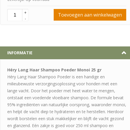
+
Toevoegen aan winkelwagen
-
INFORMATIE
Héry
Lang
Haar
Shampoo
Poeder
Monoi
25
gr
Héry
Lang
Haar
Shampoo
Poeder
is
een
handige
en
milieubewuste
verzorgingsoplossing
voor
honden
met
een
lange
vacht.
Door
het
poeder
met
heet
water
te
mengen,
ontstaat
een
voedende
vloeibare
shampoo.
De
formule
bevat
95%
ingrediënten
van
natuurlijke
oorsprong,
waaronder
monoi,
en
helpt
de
vacht
diep
te
hydrateren
en
te
herstellen.
Hierdoor
wordt
borstelen
een
stuk
makkelijker
en
blijft
de
vacht
gezond
en
glanzend.
Eén
zakje
is
goed
voor
250
ml
shampoo
en