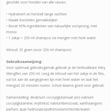
geschikt
voor
honden
van
alle
rassen.
•
Hydrateert
en
herstelt
lange
vachten
•
Maakt
borstelen
gemakkelijker
•
Bevat
95%
ingrediënten
van
natuurlijke
oorsprong,
met
monoi
•
1
zakje =
250
ml
shampoo
na
mengen
met
heet
water
Inhoud:
25
gram (
voor
250
ml
shampoo)
Gebruiksaanwijzing:
Voor
optimaal
gebruiksgemak
gebruik
je
de
herbruikbare
Héry
Mengfles
van
250
ml.
Leeg
de
inhoud
van
het
zakje
in
de
fles,
vul
tot
aan
de
aangegeven
lijn
met
heet
water
en
laat
het
mengsel
20
minuten
rusten.
Schud
daarna
goed
voor
gebruik.
Samenstelling: dinatrium cocoylglutamaat (en) natrium
cocoylglutamine; erythritol; natriumbenzoaat; xanthaangom;
parfum; guar hydroxypropyltrimoniumchloride/water.