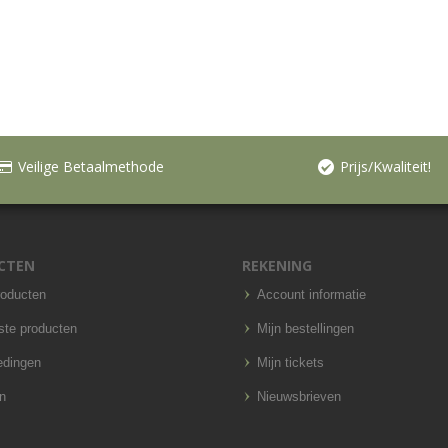
Veilige Betaalmethode
Prijs/Kwaliteit!
CTEN
REKENING
roducten
Account informatie
ste producten
Mijn bestellingen
edingen
Mijn tickets
n
Nieuwsbrieven