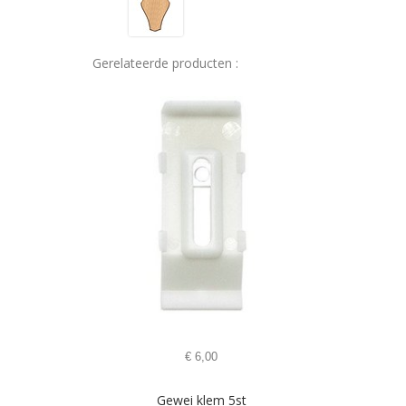
Gerelateerde producten :
€
6,00
Gewei klem 5st