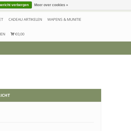
bericht verbergen
Meer over cookies »
Inloggen
Account aanmaken
Contact
ET
CADEAU ARTIKELEN
WAPENS & MUNITIE
NEN
€0,00
LICHT