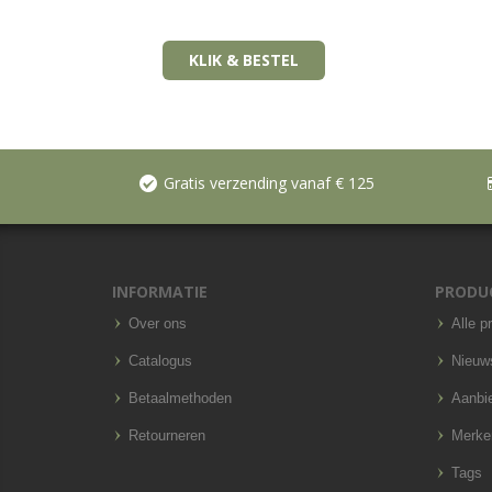
KLIK & BESTEL
Gratis verzending vanaf € 125
INFORMATIE
PRODU
Over ons
Alle p
Catalogus
Nieuw
Betaalmethoden
Aanbi
Retourneren
Merke
Tags