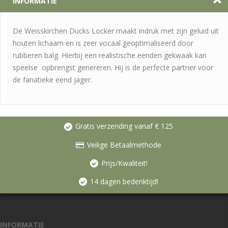
INFORMATIE
De Weisskirchen Ducks Locker maakt indruk met zijn geluid uit
houten lichaam en is zeer vocaal geoptimaliseerd door
rubberen balg. Hierbij een realistische eenden gekwaak kan
speelse opbrengst genereren. Hij is de perfecte partner voor
de fanatieke eend jager.
Gratis verzending vanaf € 125
Veilige Betaalmethode
Prijs/Kwaliteit!
14 dagen bedenktijd!
INFORMATIE