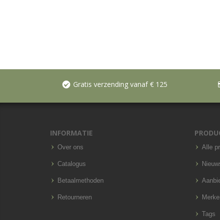
Gratis verzending vanaf € 125
INFORMATIE
PRODU
Over ons
Alle p
Catalogus
Nieuw
Betaalmethoden
Aanbi
Retourneren
Merke
Tags