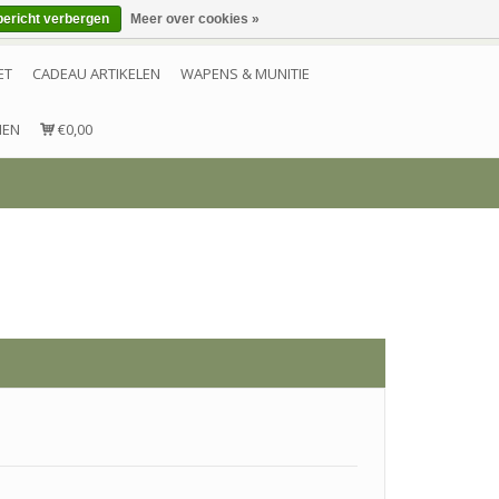
bericht verbergen
Meer over cookies »
Inloggen
Account aanmaken
Contact
ET
CADEAU ARTIKELEN
WAPENS & MUNITIE
NEN
€0,00