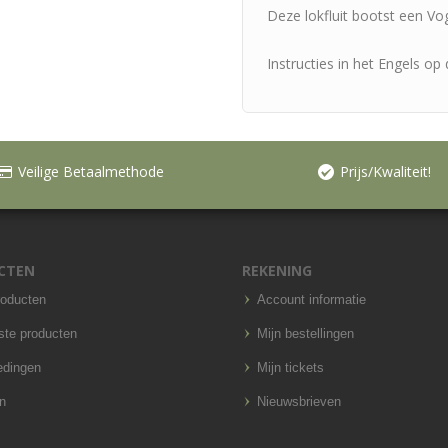
Deze lokfluit bootst een Vog
Instructies in het Engels op
Veilige Betaalmethode
Prijs/Kwaliteit!
CTEN
REKENING
roducten
Account informatie
ste producten
Mijn bestellingen
edingen
Mijn tickets
n
Nieuwsbrieven