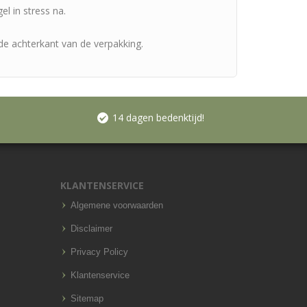
el in stress na.
 de achterkant van de verpakking.
14 dagen bedenktijd!
KLANTENSERVICE
Algemene voorwaarden
Disclaimer
Privacy Policy
Klantenservice
Sitemap