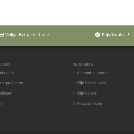
Veilige Betaalmethode
Prijs/Kwaliteit!
CTEN
REKENING
roducten
Account informatie
ste producten
Mijn bestellingen
edingen
Mijn tickets
n
Nieuwsbrieven