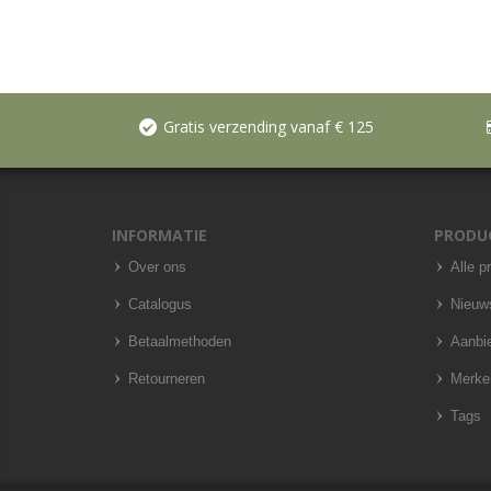
Gratis verzending vanaf € 125
INFORMATIE
PRODU
Over ons
Alle p
Catalogus
Nieuw
Betaalmethoden
Aanbi
Retourneren
Merke
Tags