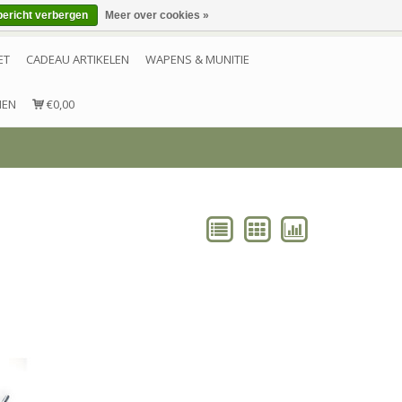
bericht verbergen
Meer over cookies »
Inloggen
Account aanmaken
Contact
ET
CADEAU ARTIKELEN
WAPENS & MUNITIE
NEN
€0,00