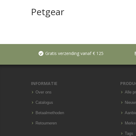
Petgear
Gratis verzending vanaf € 125
INFORMATIE
PRODU
Over ons
Alle p
Catalogus
Nieuw
Betaalmethoden
Aanbi
Retourneren
Merke
Tags