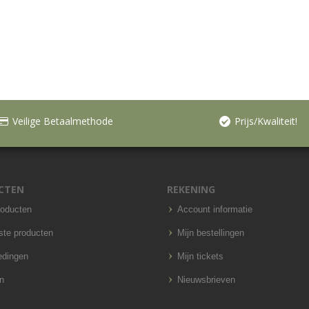
Veilige Betaalmethode
Prijs/Kwaliteit!
CTEN
REKENING
roducten
Account informatie
ste producten
Mijn bestellingen
edingen
Mijn tickets
n
Nieuwsbrieven