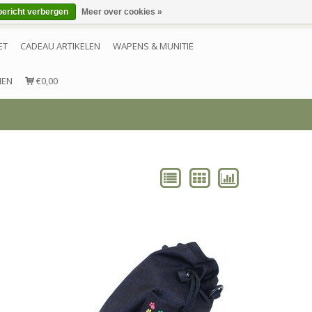
bericht verbergen
Meer over cookies »
Inloggen
Account aanmaken
Contact
ET
CADEAU ARTIKELEN
WAPENS & MUNITIE
NEN
€0,00