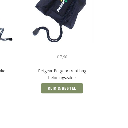
€
7,90
ake
Petgear Petgear treat bag
beloningszakje
KLIK & BESTEL