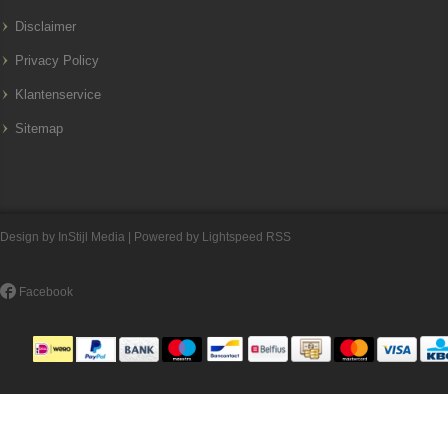
Disclaimer
Privacy Policy
Klantenservice
Sitemap
Design by
InStijl Media
| Powered by
Lightspeed
RSS
Facebook